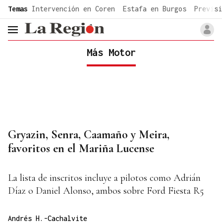
common.go-to-content
Temas
Intervención en Coren
Estafa en Burgos
Previsi
header.menu.open
Más Motor
Gryazin, Senra, Caamaño y Meira,
favoritos en el Mariña Lucense
La lista de inscritos incluye a pilotos como Adrián
Díaz o Daniel Alonso, ambos sobre Ford Fiesta R5
Andrés H.-Cachalvite