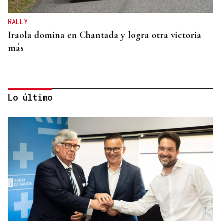
RALLY
Iraola domina en Chantada y logra otra victoria
más
Lo último
A TODA VELOCIDAD
Vídeo | Así fue el espectacular salto de “Cohete”
Suárez en el Rally Rías Baixas que dejó sin