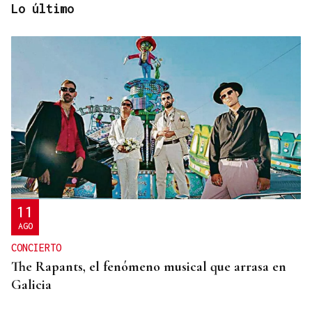
Lo último
A TODA VELOCIDAD
Vídeo | Así fue el espectacular salto de “Cohete”
Suárez en el Rally Rías Baixas que dejó sin
respiración a los aficionados
11
AGO
CONCIERTO
The Rapants, el fenómeno musical que arrasa en
Galicia