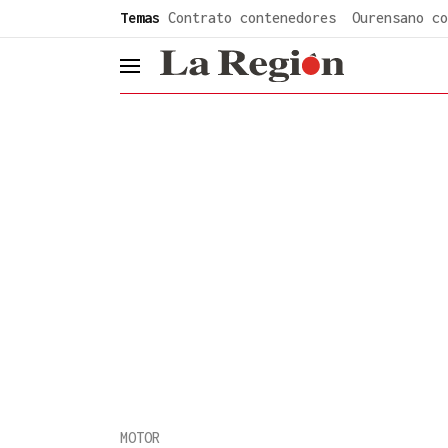
common.go-to-content
Temas
Contrato contenedores
Ourensano co
header.menu.open
MOTOR