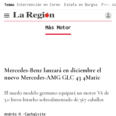
common.go-to-content
Temas
Intervención en Coren
Estafa en Burgos
Previsi
header.menu.open
Más Motor
Mercedes-Benz lanzará en diciembre el
nuevo Mercedes-AMG GLC 43 4Matic
El nuedo modelo germano equipará un motor V6 de
3.0 litros biturbo sobrealimentado de 367 caballos
Andrés H.-Cachalvite