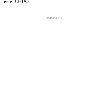
en el CHUO
CUATRO PERSONAS
Identificados los cuerpos de la familia de Marín
fallecida en los terremotos de La Guaira