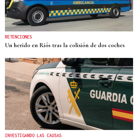
A TODA VELOCIDAD
Vídeo | Así fue el espectacular salto de “Cohete”
Suárez en el Rally Rías Baixas que dejó sin
respiración a los aficionados
RETENCIONES
Un herido en Riós tras la colisión de dos coches
INVESTIGANDO LAS CAUSAS