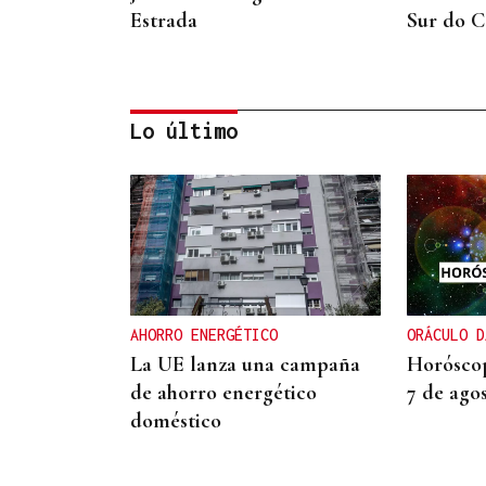
Estrada
Sur do 
Lo último
A TODA VELOCIDAD
Vídeo | Así fue el
espectacular salto de
“Cohete” Suárez en el Rally
AHORRO ENERGÉTICO
ORÁCULO D
Rías Baixas que dejó sin
La UE lanza una campaña
Horóscop
respiración a los
de ahorro energético
7 de ago
aficionados
doméstico