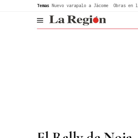
common.go-to-content
Temas
Nuevo varapalo a Jácome
Obras en l
header.menu.open
El Rally de Noia,