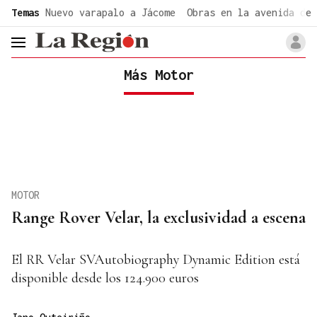
common.go-to-content
Temas
Nuevo varapalo a Jácome
Obras en la avenida de 
header.menu.open
Más Motor
MOTOR
Range Rover Velar, la exclusividad a escena
El RR Velar SVAutobiography Dynamic Edition está
disponible desde los 124.900 euros