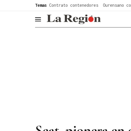
common.go-to-content
Temas
Contrato contenedores
Ourensano co
header.menu.open
Seat, pionera en 