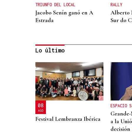
TRIUNFO DEL LOCAL
RALLY
Jacobo Senín ganó en A
Alberto 
Estrada
Sur do 
Lo último
A TODA VELOCIDAD
Vídeo | Así fue el
espectacular salto de
“Cohete” Suárez en el Rally
08
ESPACIO S
Rías Baixas que dejó sin
AGO
Grande-
respiración a los
Festival Lembranza Ibérica
a la Uni
aficionados
decisión