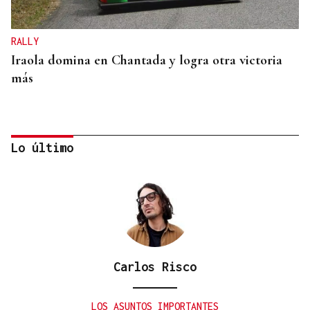
RALLY
Iraola domina en Chantada y logra otra victoria
más
Lo último
Carlos Risco
A TODA VELOCIDAD
Vídeo | Así fue el espectacular salto de “Cohete”
LOS ASUNTOS IMPORTANTES