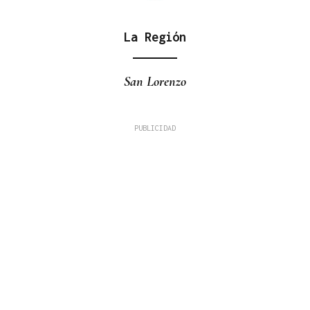
La Región
San Lorenzo
Fernando Román Alonso
TRIBUNA
A Alameda ou Horta do Concello