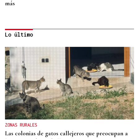
más
Lo último
A TODA VELOCIDAD
Vídeo | Así fue el espectacular salto de “Cohete”
Suárez en el Rally Rías Baixas que dejó sin
respiración a los aficionados
ZONAS RURALES
Las colonias de gatos callejeros que preocupan a