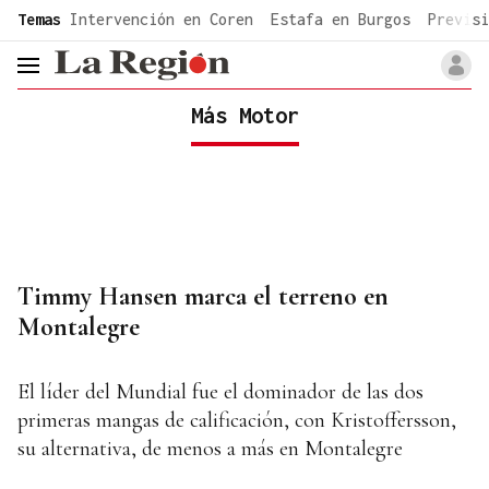
common.go-to-content
Temas
Intervención en Coren
Estafa en Burgos
Previsi
header.menu.open
Más Motor
Timmy Hansen marca el terreno en
Montalegre
El líder del Mundial fue el dominador de las dos
primeras mangas de calificación, con Kristoffersson,
su alternativa, de menos a más en Montalegre