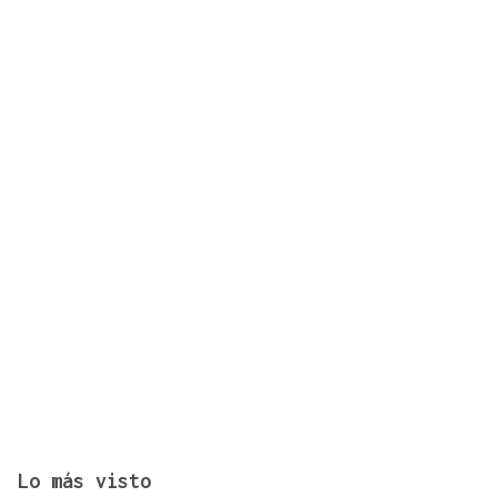
Horóscopo del día: sábado, 8 de agosto
Lo más visto