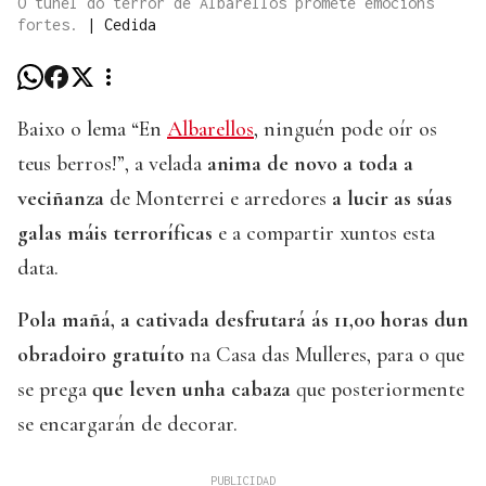
O túnel do terror de Albarellos promete emocións
fortes.
|
Cedida
Baixo o lema “En
Albarellos
, ninguén pode oír os
teus berros!”, a velada
anima de novo a toda a
veciñanza
de Monterrei e arredores
a lucir as súas
galas máis terroríficas
e a compartir xuntos esta
data.
Pola mañá, a cativada desfrutará ás 11,00 horas dun
obradoiro gratuíto
na Casa das Mulleres, para o que
se prega
que leven unha cabaza
que posteriormente
se encargarán de decorar.