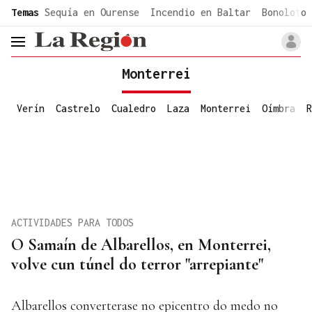
common.go-to-content
Temas
Sequía en Ourense
Incendio en Baltar
Bonoloto 
header.menu.open
Monterrei
Verín
Castrelo
Cualedro
Laza
Monterrei
Oímbra
R
ACTIVIDADES PARA TODOS
O Samaín de Albarellos, en Monterrei,
volve cun túnel do terror "arrepiante"
Albarellos converterase no epicentro do medo no