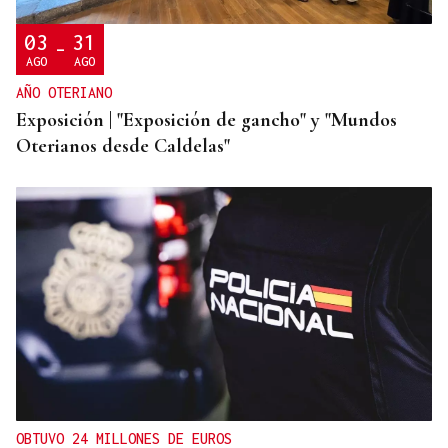
03
31
-
AGO
AGO
AÑO OTERIANO
Exposición | "Exposición de gancho" y "Mundos
Oterianos desde Caldelas"
OBTUVO 24 MILLONES DE EUROS