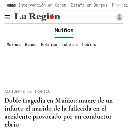
common.go-to-content
Temas
Intervención en Coren
Estafa en Burgos
Previsi
header.menu.open
Muíños
Muíños
Bande
Entrimo
Lobeira
Lobios
ACCIDENTE DE TRÁFICO
Doble tragedia en Muíños: muere de un
infarto el marido de la fallecida en el
accidente provocado por un conductor
ebrio