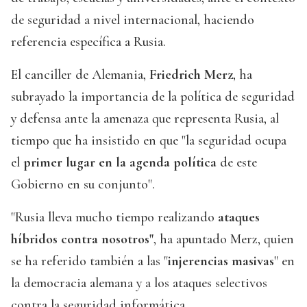
de seguridad a nivel internacional, haciendo
referencia específica a Rusia.
El canciller de Alemania,
Friedrich Merz
, ha
subrayado la importancia de la política de seguridad
y defensa ante la amenaza que representa Rusia, al
tiempo que ha insistido en que "la seguridad ocupa
el
primer lugar en la agenda política
de este
Gobierno en su conjunto".
"Rusia lleva mucho tiempo realizando
ataques
híbridos contra nosotros"
, ha apuntado Merz, quien
se ha referido también a las "
injerencias masivas
" en
la democracia alemana y a los ataques selectivos
contra la seguridad informática.