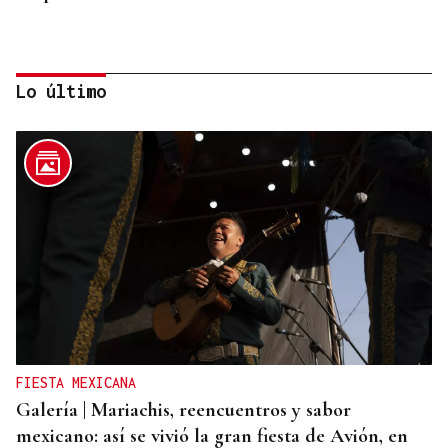
Lo último
ASESINÓ A SU ABUELO
Un tiroteo escolar en Tailandia deja al menos 6
muertos y 15 heridos
FIESTA MEXICANA
Galería | Mariachis, reencuentros y sabor
mexicano: así se vivió la gran fiesta de Avión, en