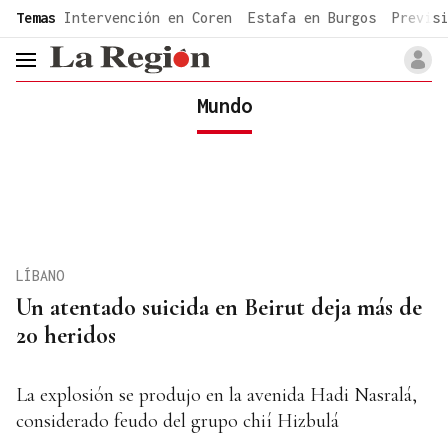
common.go-to-content
Temas
Intervención en Coren
Estafa en Burgos
Previsi
header.menu.open
Mundo
LÍBANO
Un atentado suicida en Beirut deja más de
20 heridos
La explosión se produjo en la avenida Hadi Nasralá,
considerado feudo del grupo chií Hizbulá