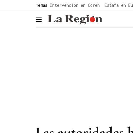
common.go-to-content
Temas
Intervención en Coren
Estafa en Bu
header.menu.open
Las autoridades 