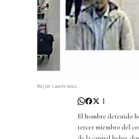
Najim Laachraoui.
El hombre detenido ho
tercer miembro del co
de la capital belga, d