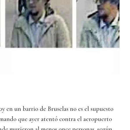
y en un barrio de Bruselas no es el supuesto
mando que ayer atentó contra el aeropuerto
onde murieron al menos once personas, según