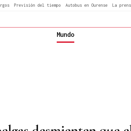
rgos
Previsión del tiempo
Autobus en Ourense
La prens
Mundo
belgas desmienten que e