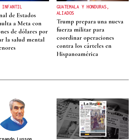
 INFANTIL
GUATEMALA Y HONDURAS,
ALIADOS
nal de Estados
Trump prepara una nueva
ulta a Meta con
fuerza militar para
ones de dólares por
coordinar operaciones
ar la salud mental
contra los cárteles en
enores
Hispanoamérica
rnando Lusson