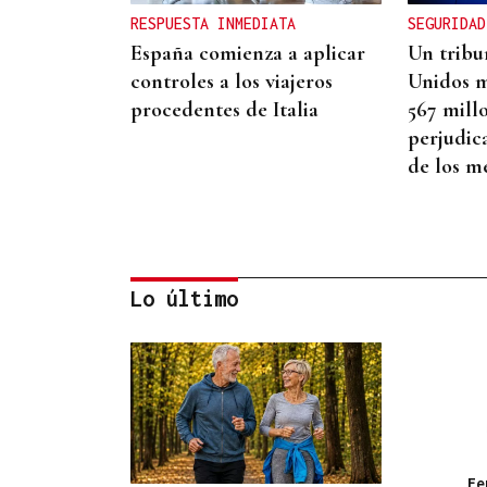
RESPUESTA INMEDIATA
SEGURIDAD
España comienza a aplicar
Un tribu
controles a los viajeros
Unidos m
procedentes de Italia
567 mill
perjudic
de los m
Lo último
ASESINÓ A SU ABUELO
Un tiroteo escolar en
Tailandia deja al menos 6
muertos y 15 heridos
Fe