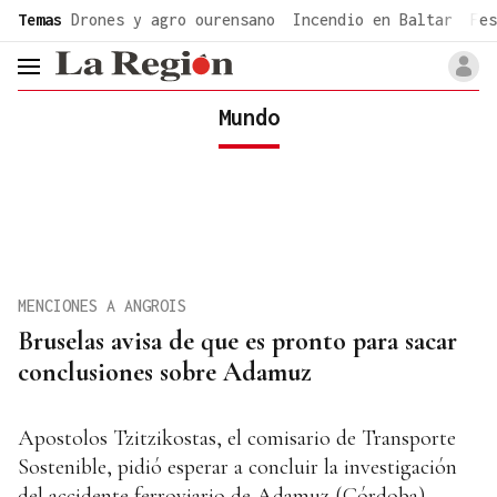
common.go-to-content
Temas
Drones y agro ourensano
Incendio en Baltar
Fes
header.menu.open
Mundo
MENCIONES A ANGROIS
Bruselas avisa de que es pronto para sacar
conclusiones sobre Adamuz
Apostolos Tzitzikostas, el comisario de Transporte
Sostenible, pidió esperar a concluir la investigación
del accidente ferroviario de Adamuz (Córdoba),