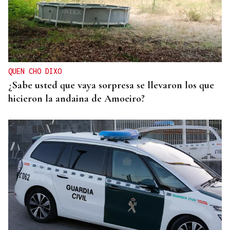
ARSENAL MILITAR
Zelenski reclama a EEUU que aumente el número
de misiles
QUEN CHO DIXO
¿Sabe usted que vaya sorpresa se llevaron los que
hicieron la andaina de Amoeiro?