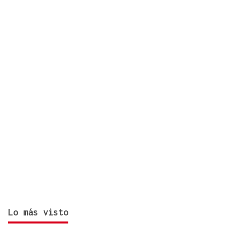
fallecida en los terremotos de La Guaira
Lo más visto