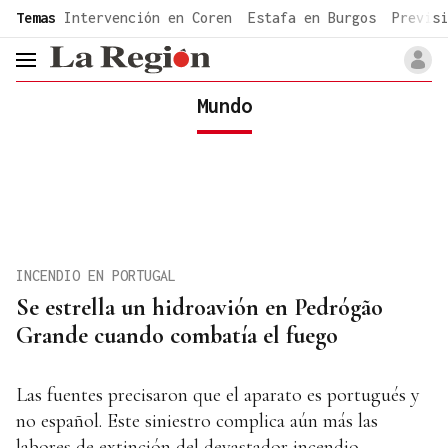
common.go-to-content
Temas
Intervención en Coren
Estafa en Burgos
Previsi
header.menu.open
Mundo
INCENDIO EN PORTUGAL
Se estrella un hidroavión en Pedrógão
Grande cuando combatía el fuego
Las fuentes precisaron que el aparato es portugués y
no español. Este siniestro complica aún más las
labores de extinción del devastador incendio