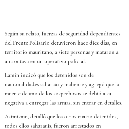
Según su relato, fuerzas de seguridad dependientes
del Frente Polisario detuvieron hace diez días, en
territorio mauritano, a siete personas y mataron a
una octava en un operativo policial.
Lamin indicó que los detenidos son de
nacionalidades saharaui y maliense y agregó que la
muerte de uno de los sospechosos se debió a su
negativa a entregar las armas, sin entrar en detalles.
Asimismo, detalló que los otros cuatro detenidos,
todos ellos saharauis, fueron arrestados en