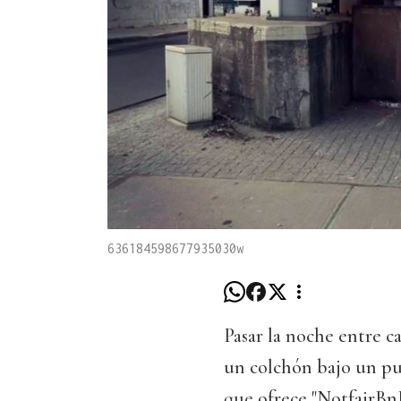
636184598677935030w
Pasar la noche entre ca
un colchón bajo un pu
que ofrece "NotfairBnB