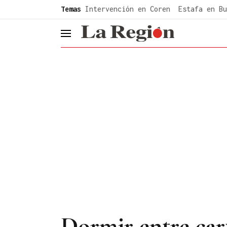
common.go-to-content
Temas
Intervención en Coren
Estafa en Bu
header.menu.open
Dormir entre car