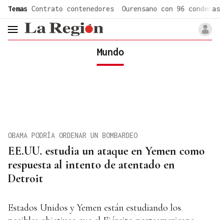
common.go-to-content
Temas
Contrato contenedores
Ourensano con 96 condenas
header.menu.open
Mundo
OBAMA PODRÍA ORDENAR UN BOMBARDEO
EE.UU. estudia un ataque en Yemen como
respuesta al intento de atentado en
Detroit
Estados Unidos y Yemen están estudiando los