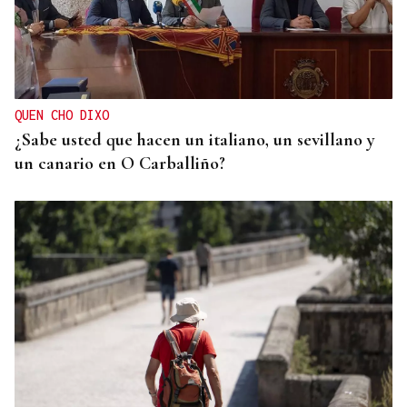
VICTORIA REPUBLICANA
Todd Blanche, ex abogado de Trump, será el
nuevo fiscal general de Estados Unidos
QUEN CHO DIXO
¿Sabe usted que hacen un italiano, un sevillano y
un canario en O Carballiño?