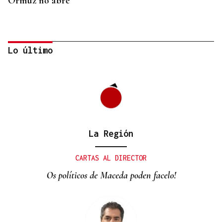
Ormuz no abre
Lo último
La Región
REPRESENTANTE DE EEUU EN BRASILIA
EEUU revoca el visado de la embajadora de Brasil
CARTAS AL DIRECTOR
en el Washington
Os políticos de Maceda poden facelo!