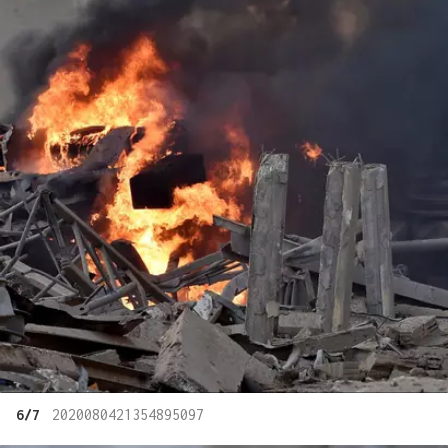
6/7
2020080421354895097