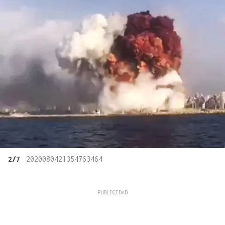
2/7
2020080421354763464