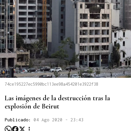
74ce195227ec5990bc113ee98a454201e3922f38
Las imágenes de la destrucción tras la
explosión de Beirut
Publicado:
04 Ago 2020 - 23:43