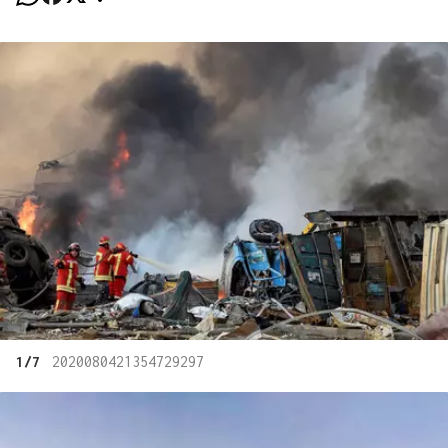
1/7
2020080421354729297