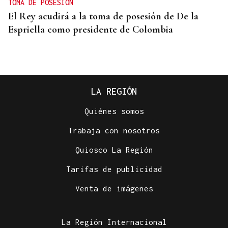
TOMA DE POSESIÓN
El Rey acudirá a la toma de posesión de De la
Espriella como presidente de Colombia
LA REGIÓN
Quiénes somos
Trabaja con nosotros
Quiosco La Región
Tarifas de publicidad
LOS TITULARES DE HOY
Venta de imágenes
La portada de La Región de este viernes, 7 de
agosto
La Región Internacional