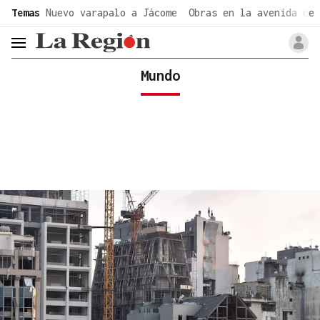
common.go-to-content
Temas
Nuevo varapalo a Jácome
Obras en la avenida de 
header.menu.open
Mundo