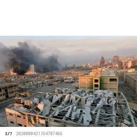
3/7
2020080421354787466