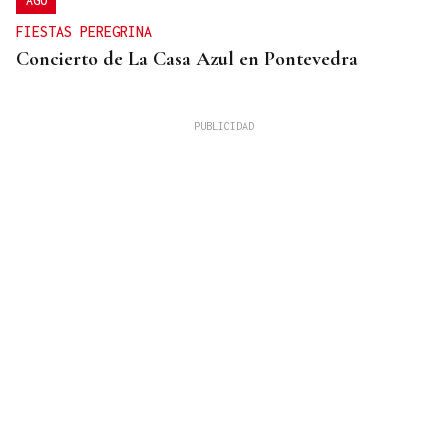
AGO
FIESTAS PEREGRINA
Concierto de La Casa Azul en Pontevedra
SUFRIÓ UNA CAÍDA
Desaparecido un hombre de avanzada edad en una
zona de monte en Coirós