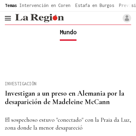
common.go-to-content
Temas
Intervención en Coren
Estafa en Burgos
Previsi
header.menu.open
Mundo
INVESTIGACIÓN
Investigan a un preso en Alemania por la
desaparición de Madeleine McCann
El sospechoso estuvo "conectado" con la Praia da Luz,
zona donde la menor desapareció