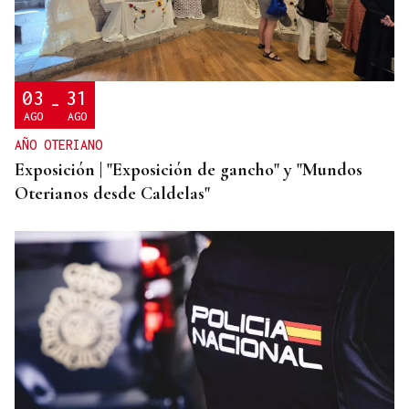
REPRESENTANTE DE EEUU EN BRASILIA
EEUU revoca el visado de la embajadora de Brasil
en el Washington
03
31
-
AGO
AGO
AÑO OTERIANO
Exposición | "Exposición de gancho" y "Mundos
Oterianos desde Caldelas"