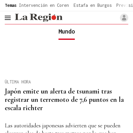
common.go-to-content
Temas
Intervención en Coren
Estafa en Burgos
Previsi
header.menu.open
Mundo
ÚLTIMA HORA
Japón emite un alerta de tsunami tras
registrar un terremoto de 7,6 puntos en la
escala richter
Las autoridades japonesas advierten que se pueden