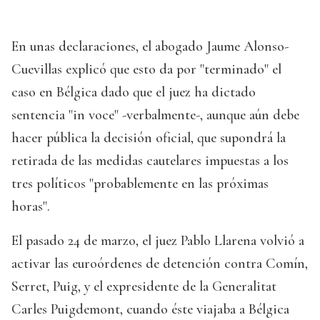
En unas declaraciones, el abogado Jaume Alonso-
Cuevillas explicó que esto da por "terminado" el
caso en Bélgica dado que el juez ha dictado
sentencia "in voce" -verbalmente-, aunque aún debe
hacer pública la decisión oficial, que supondrá la
retirada de las medidas cautelares impuestas a los
tres políticos "probablemente en las próximas
horas".
El pasado 24 de marzo, el juez Pablo Llarena volvió a
activar las euroórdenes de detención contra Comín,
Serret, Puig, y el expresidente de la Generalitat
Carles Puigdemont, cuando éste viajaba a Bélgica