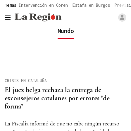
common.go-to-content
Temas
Intervención en Coren
Estafa en Burgos
Previsi
header.menu.open
Mundo
CRISIS EN CATALUÑA
El juez belga rechaza la entrega de
exconsejeros catalanes por errores "de
forma"
La Fiscalía informó de que no cabe ningún recurso