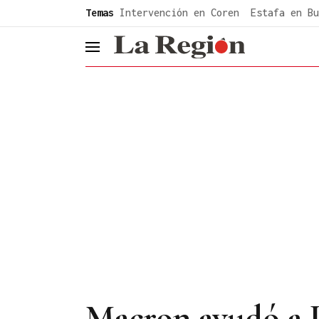
common.go-to-content
Temas
Intervención en Coren
Estafa en Bu
header.menu.open
Macron ayudó a U