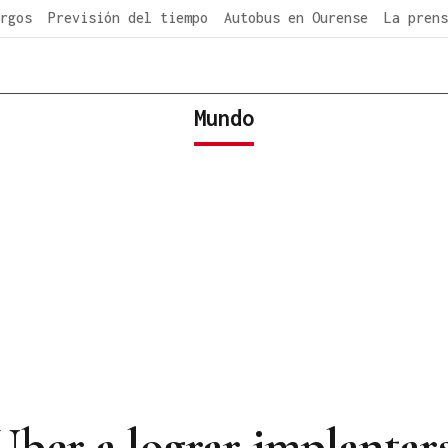
rgos
Previsión del tiempo
Autobus en Ourense
La prens
Mundo
ber a lograr implantar