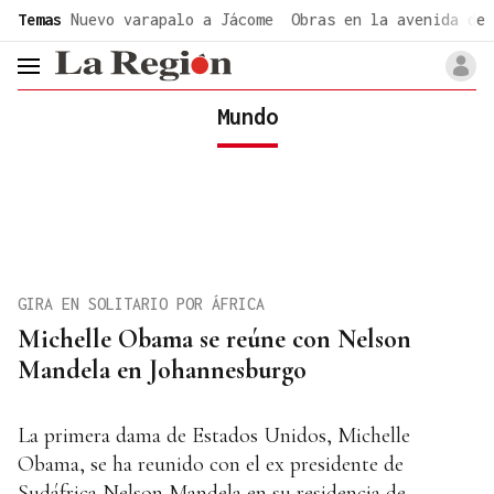
common.go-to-content
Temas
Nuevo varapalo a Jácome
Obras en la avenida de 
header.menu.open
Mundo
GIRA EN SOLITARIO POR ÁFRICA
Michelle Obama se reúne con Nelson
Mandela en Johannesburgo
La primera dama de Estados Unidos, Michelle
Obama, se ha reunido con el ex presidente de
Sudáfrica Nelson Mandela en su residencia de