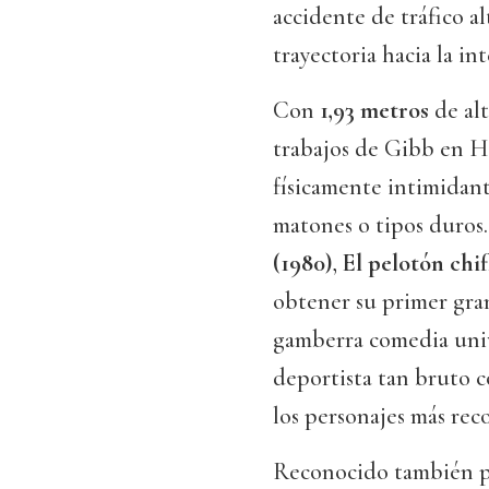
accidente de tráfico a
trayectoria hacia la in
Con
1,93 metros
de alt
trabajos de Gibb en H
físicamente intimidant
matones o tipos duros.
(1980)
,
El pelotón chif
obtener su primer gra
gamberra comedia univ
deportista tan bruto c
los personajes más reco
Reconocido también po