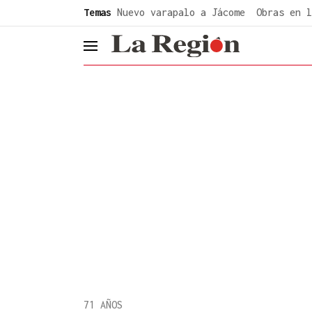
common.go-to-content
Temas
Nuevo varapalo a Jácome
Obras en l
header.menu.open
71 AÑOS