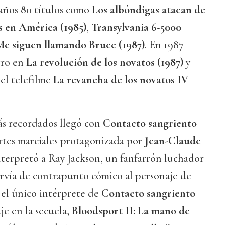
años 80 títulos como
Los albóndigas atacan de
s en América (1985)
,
Transylvania 6-5000
e siguen llamando Bruce (1987)
. En 1987
gro en
La revolución de los novatos (1987)
y
 el telefilme
La revancha de los novatos IV
ás recordados llegó con
Contacto sangriento
 artes marciales protagonizada por
Jean-Claude
interpretó a Ray Jackson, un fanfarrón luchador
rvía de contrapunto cómico al personaje de
el único intérprete de
Contacto sangriento
e en la secuela,
Bloodsport II: La mano de