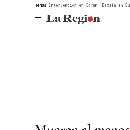
common.go-to-content
Temas
Intervención en Coren
Estafa en Bu
header.menu.open
Mueren al menos 