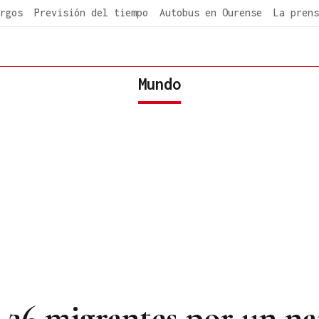
rgos
Previsión del tiempo
Autobus en Ourense
La prens
Mundo
26 migrantes por un na