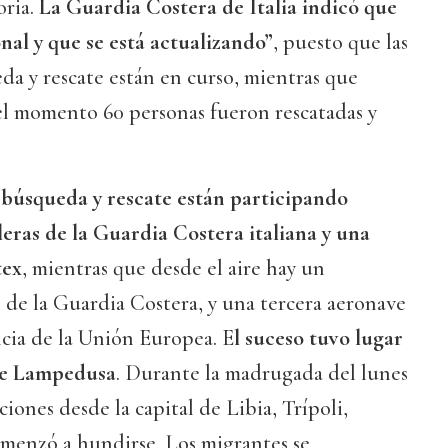
oria.
La Guardia Costera de Italia indicó que
onal y que se está actualizando”
, puesto que las
a y rescate están en curso, mientras que
el momento 60 personas fueron rescatadas y
 búsqueda y rescate están participando
leras de la Guardia Costera italiana y una
tex
, mientras que desde el aire hay un
 de la Guardia Costera, y una tercera aeronave
cia de la Unión Europea. E
l suceso tuvo lugar
 de Lampedusa
. Durante la madrugada del lunes
iones desde la capital de Libia, Trípoli,
omenzó a hundirse. Los migrantes se