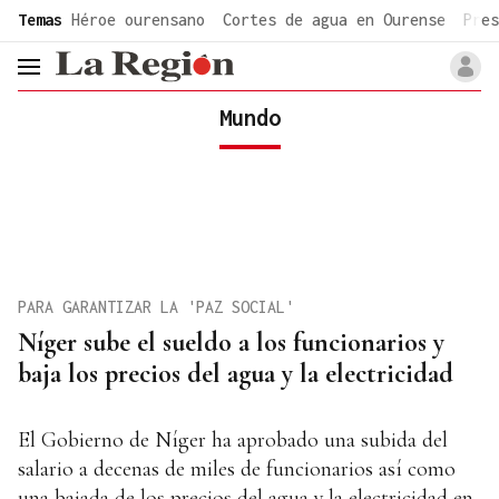
common.go-to-content
Temas
Héroe ourensano
Cortes de agua en Ourense
Pres
header.menu.open
Mundo
PARA GARANTIZAR LA 'PAZ SOCIAL'
Níger sube el sueldo a los funcionarios y
baja los precios del agua y la electricidad
El Gobierno de Níger ha aprobado una subida del
salario a decenas de miles de funcionarios así como
una bajada de los precios del agua y la electricidad en