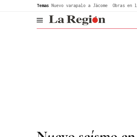
common.go-to-content
Temas
Nuevo varapalo a Jácome
Obras en l
header.menu.open
Nuevo seísmo en 