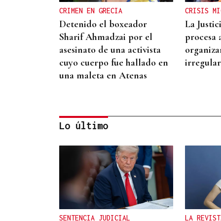
CRIMEN EN GRECIA
CRISIS MI
Detenido el boxeador
La Justi
Sharif Ahmadzai por el
procesa 
asesinato de una activista
organiza
cuyo cuerpo fue hallado en
irregula
una maleta en Atenas
Lo último
REPRESENTANTE DE EEUU EN
BRASILIA
EEUU revoca el visado de la
embajadora de Brasil en el
Washington
SENTENCIA JUDICIAL
LA REVIST