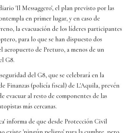
ario 'Il Messaggero', el plan previsto por las
contempla en primer lugar, y en caso de
reno, la evacuación de los líderes participantes
ptero, para lo que se han dispuesto dos
el aeropuerto de Preturo, a menos de un
el G8.
 seguridad del G8, que se celebrará en la
e Finanzas (policía fiscal) de L'Aquila, prevén
de evacuar al resto de componentes de las
utopistas más cercanas.
ca' informa de que desde Protección Civil
 no existe 'ningún peligro' para la cumbre, pero