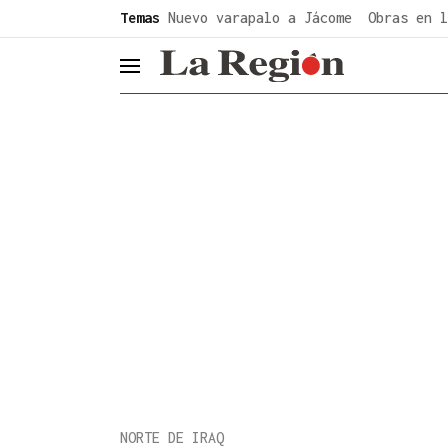
common.go-to-content
Temas
Nuevo varapalo a Jácome
Obras en l
header.menu.open
NORTE DE IRAQ