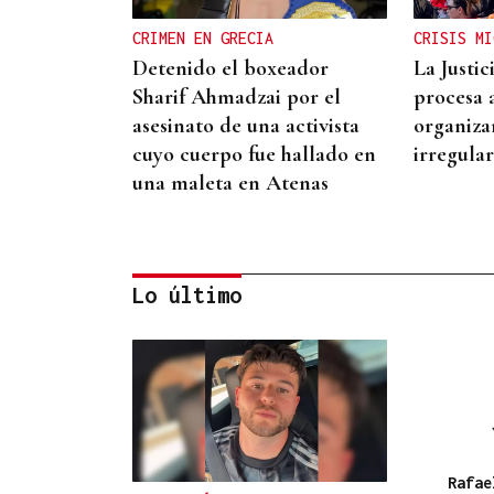
CRIMEN EN GRECIA
CRISIS MI
Detenido el boxeador
La Justi
Sharif Ahmadzai por el
procesa 
asesinato de una activista
organiza
cuyo cuerpo fue hallado en
irregula
una maleta en Atenas
Lo último
REPRESENTANTE DE EEUU EN
BRASILIA
EEUU revoca el visado de la
embajadora de Brasil en el
Rafae