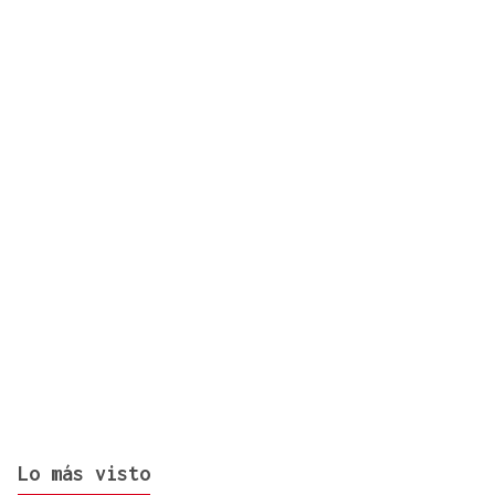
¿Sabe usted que la suerte ha sonreído a Ourense
los últimos días?
Lo más visto