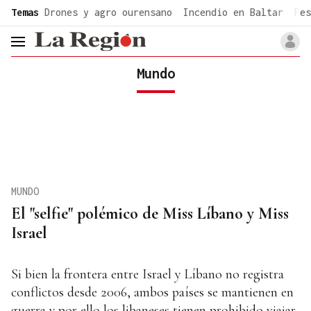
common.go-to-content
Temas
Drones y agro ourensano
Incendio en Baltar
Fes
header.menu.open
Mundo
MUNDO
El "selfie" polémico de Miss Líbano y Miss
Israel
Si bien la frontera entre Israel y Líbano no registra
conflictos desde 2006, ambos países se mantienen en
guerra y por ello los libaneses tienen prohibido viajar