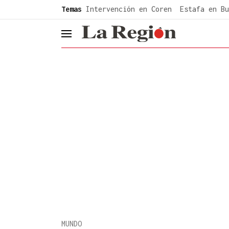
common.go-to-content
Temas
Intervención en Coren
Estafa en Bu
header.menu.open
MUNDO