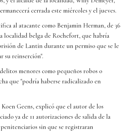
s, y el alcalde de la localidad, Willy Demeyer,
permanecerá cerrada este miércoles y el jueves.
tifica al atacante como Benjamin Herman, de 36
a localidad belga de Rochefort, que habría
a prisión de Lantin durante un permiso que se le
r su reinserción".
delitos menores como pequeños robos o
echa que "podría haberse radicalizado en
a, Koen Geens, explicó que el autor de los
iado ya de 11 autorizaciones de salida de la
 penitenciarios sin que se registraran