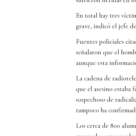
sufrieron heridas en lo
En total hay tres vícti
grave, indicó el jefe de
Fuentes policiales cita
señalaron que el hombr
aunque esta informació
La cadena de radiotele
que el asesino estaba 
sospechoso de radicali
tampoco ha confirmado
Los cerca de 800 alum