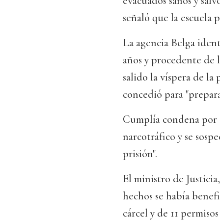
evacuados sanos y salvo
señaló que la escuela 
La agencia Belga iden
años y procedente de l
salido la víspera de l
concedió para "prepara
Cumplía condena por 
narcotráfico y se sosp
prisión".
El ministro de Justici
hechos se había benefic
cárcel y de 11 permisos