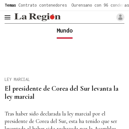
common.go-to-content
Temas
Contrato contenedores
Ourensano con 96 condenas
header.menu.open
Mundo
LEY MARCIAL
El presidente de Corea del Sur levanta la
ley marcial
Tras haber sido declarada la ley marcial por el
presidente de Corea del Sur, esta ha tenido que ser
levantada al haber sido rechazada por la Asamblea