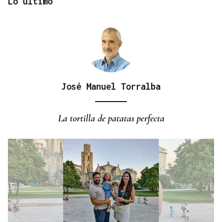
Lo último
José Manuel Torralba
REFORMAS
Donald Trump deberá pedir permiso al Congreso
La tortilla de patatas perfecta
para construir el salón de baile en la Casa Blanca