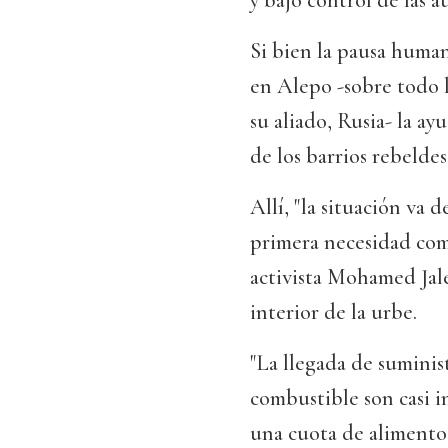
y bajo control de las a
Si bien la pausa human
en Alepo -sobre todo 
su aliado, Rusia- la a
de los barrios rebeldes
Allí, "la situación va 
primera necesidad como 
activista Mohamed Jal
interior de la urbe.
"La llegada de suminist
combustible son casi i
una cuota de alimentos 