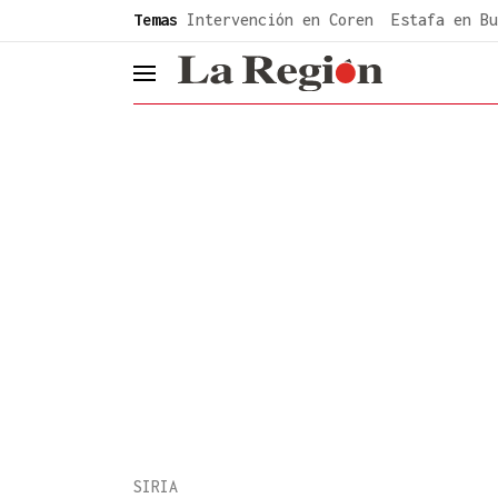
common.go-to-content
Temas
Intervención en Coren
Estafa en Bu
header.menu.open
SIRIA