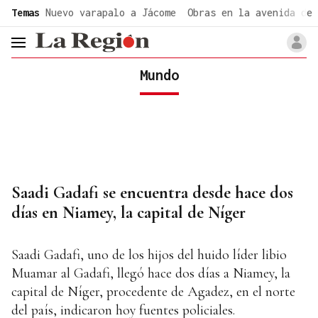
common.go-to-content
Temas
Nuevo varapalo a Jácome
Obras en la avenida de 
header.menu.open
Mundo
Saadi Gadafi se encuentra desde hace dos
días en Niamey, la capital de Níger
Saadi Gadafi, uno de los hijos del huido líder libio
Muamar al Gadafi, llegó hace dos días a Niamey, la
capital de Níger, procedente de Agadez, en el norte
del país, indicaron hoy fuentes policiales.