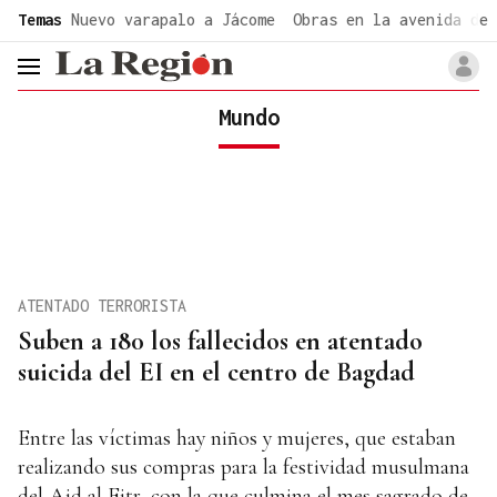
common.go-to-content
Temas
Nuevo varapalo a Jácome
Obras en la avenida de 
header.menu.open
Mundo
ATENTADO TERRORISTA
Suben a 180 los fallecidos en atentado
suicida del EI en el centro de Bagdad
Entre las víctimas hay niños y mujeres, que estaban
realizando sus compras para la festividad musulmana
del Aid al Fitr, con la que culmina el mes sagrado de