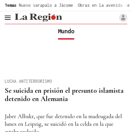
common.go-to-content
Temas
Nuevo varapalo a Jácome
Obras en la avenida de 
header.menu.open
Mundo
LUCHA ANTITERRORISMO
Se suicida en prisión el presunto islamista
detenido en Alemania
Jaber Albakr, que fue detenido en la madrugada del
lunes en Leipzig, se suicidó en la celda en la que
estaba recluido.