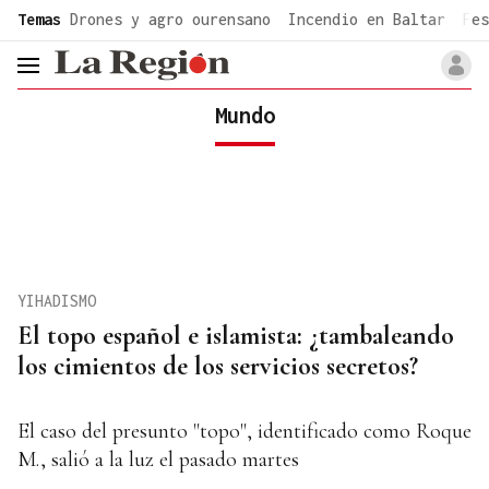
common.go-to-content
Temas
Drones y agro ourensano
Incendio en Baltar
Fes
header.menu.open
Mundo
YIHADISMO
El topo español e islamista: ¿tambaleando
los cimientos de los servicios secretos?
El caso del presunto "topo", identificado como Roque
M., salió a la luz el pasado martes