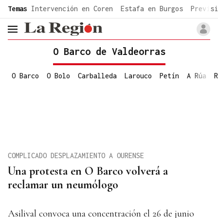
common.go-to-content
Temas
Intervención en Coren
Estafa en Burgos
Previsi
header.menu.open
O Barco de Valdeorras
O Barco
O Bolo
Carballeda
Larouco
Petín
A Rúa
R
COMPLICADO DESPLAZAMIENTO A OURENSE
Una protesta en O Barco volverá a
reclamar un neumólogo
Asilival convoca una concentración el 26 de junio