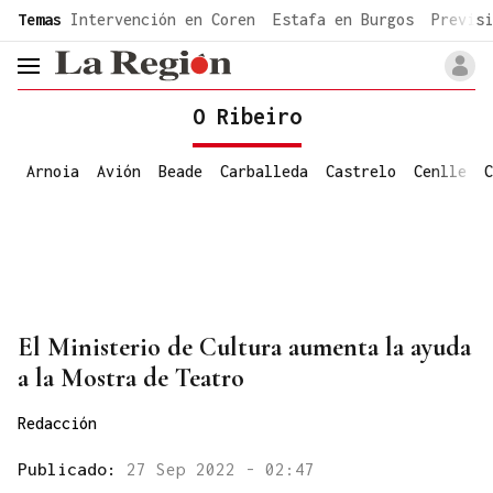
common.go-to-content
Temas
Intervención en Coren
Estafa en Burgos
Previsi
header.menu.open
O Ribeiro
Arnoia
Avión
Beade
Carballeda
Castrelo
Cenlle
C
El Ministerio de Cultura aumenta la ayuda
a la Mostra de Teatro
Redacción
Publicado:
27 Sep 2022 - 02:47