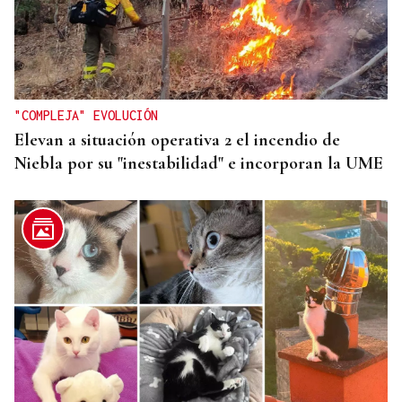
CARTA COMPLETA
Documento | El comunicado íntegro de los
concejales que rechazan la fusión fusión de
Carballeda de Avia y Ribadavia
"COMPLEJA" EVOLUCIÓN
Elevan a situación operativa 2 el incendio de
Niebla por su "inestabilidad" e incorporan la UME