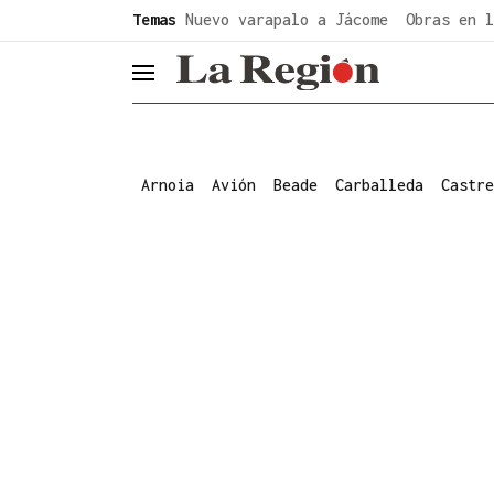
common.go-to-content
Temas
Nuevo varapalo a Jácome
Obras en l
header.menu.open
Arnoia
Avión
Beade
Carballeda
Castre