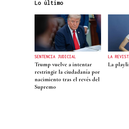
Lo último
CARTA COMPLETA
Documento | El
comunicado íntegro de los
concejales que rechazan la
SENTENCIA JUDICIAL
LA REVIST
fusión fusión de Carballeda
Trump vuelve a intentar
La playli
de Avia y Ribadavia
restringir la ciudadanía por
nacimiento tras el revés del
Supremo