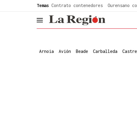
common.go-to-content
Temas
Contrato contenedores
Ourensano co
header.menu.open
Arnoia
Avión
Beade
Carballeda
Castre