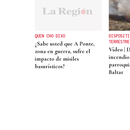
CARTA COMPLETA
Documento | El
comunicado íntegro de los
concejales que rechazan la
QUEN CHO DIXO
DISPOSITI
fusión fusión de Carballeda
TERRESTRE
¿Sabe usted que A Ponte,
de Avia y Ribadavia
Vídeo | 
zona en guerra, sufre el
incendio 
impacto de misiles
parroqui
basurísticos?
Baltar
08