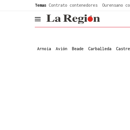
common.go-to-content
Temas
Contrato contenedores
Ourensano co
header.menu.open
Arnoia
Avión
Beade
Carballeda
Castre