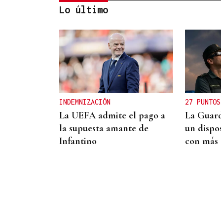
Lo último
CARTA COMPLETA
Documento | El
comunicado íntegro de los
concejales que rechazan la
INDEMNIZACIÓN
27 PUNTOS
fusión fusión de Carballeda
La UEFA admite el pago a
La Guard
de Avia y Ribadavia
la supuesta amante de
un dispos
Infantino
con más 