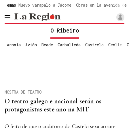
common.go-to-content
Temas
Nuevo varapalo a Jácome
Obras en la avenida de 
header.menu.open
O Ribeiro
Arnoia
Avión
Beade
Carballeda
Castrelo
Cenlle
C
MOSTRA DE TEATRO
O teatro galego e nacional serán os
protagonistas este ano na MIT
O feito de que o auditorio do Castelo sexa ao aire