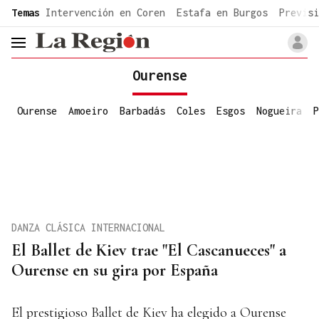
common.go-to-content
Temas
Intervención en Coren
Estafa en Burgos
Previsi
header.menu.open
Ourense
Ourense
Amoeiro
Barbadás
Coles
Esgos
Nogueira
P
DANZA CLÁSICA INTERNACIONAL
El Ballet de Kiev trae "El Cascanueces" a
Ourense en su gira por España
El prestigioso Ballet de Kiev ha elegido a Ourense