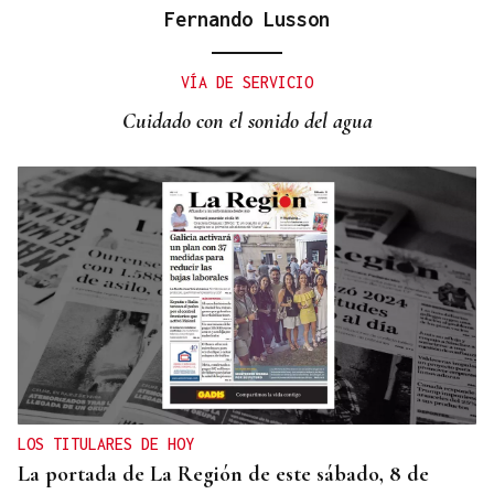
Fernando Lusson
RESOLUCIÓN DEL TRIBUNAL
El Concello de Ourense, sitiado tras caer la
VÍA DE SERVICIO
adjudicación del autobús
Cuidado con el sonido del agua
LOS TITULARES DE HOY
La portada de La Región de este sábado, 8 de