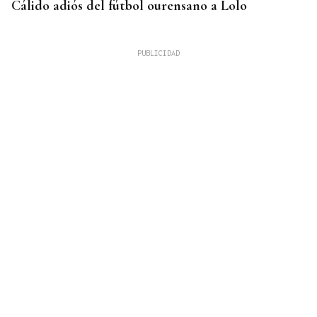
Cálido adiós del fútbol ourensano a Lolo
GUERRA
Israel rechaza el plan de 15 puntos para Gaza
impulsado por Estados Unidos