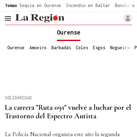
common.go-to-content
Temas
Sequía en Ourense
Incendio en Baltar
Bonoloto 
header.menu.open
Ourense
Ourense
Amoeiro
Barbadás
Coles
Esgos
Nogueira
P
SOLIDARIDAD
La carrera "Ruta 091" vuelve a luchar por el
Trastorno del Espectro Autista
La Policía Nacional organiza este año la segunda