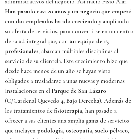
administrativos del negocio. Así nació Fisio Alar.
Han pasado casi 20 años y un negocio que empezó
con dos empleados ha ido creciendo
y ampliando
su oferta de servicios, para convertirse en un centro
de salud integral que, con
un equipo de 13
profesionales
, abarcan múltiples disciplinas al
servicio de su clientela. Este crecimiento hizo que
desde hace menos de un año se hayan visto
obligados a trasladarse a unas nuevas y modernas
instalaciones en el
Parque de San Lázaro
(C/Cardenal Quevedo 4, Bajo Derecha). Además de
los tratamientos de
fisioterapia
, han pasado a
ofrecer a sus clientes una amplia gama de servicios
que incluyen
podología, osteopatía, suelo pélvico,