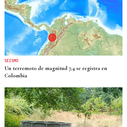
ENTREVISTA
David Blanco, CEO en Beniu: “El dron no toca el
terreno el terreno, no se atasca y no deja rodadas”
SEISMO
Un terremoto de magnitud 7,4 se registra en
Colombia