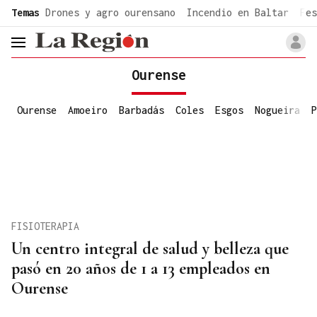
common.go-to-content
Temas
Drones y agro ourensano
Incendio en Baltar
Fes
header.menu.open
Ourense
Ourense
Amoeiro
Barbadás
Coles
Esgos
Nogueira
P
FISIOTERAPIA
Un centro integral de salud y belleza que
pasó en 20 años de 1 a 13 empleados en
Ourense