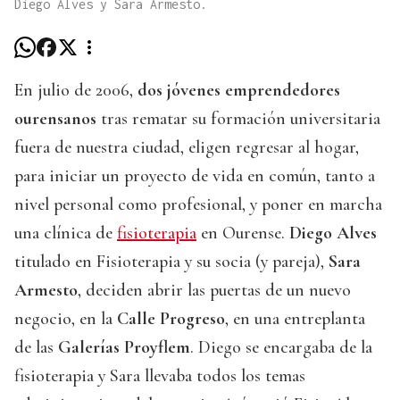
Diego Alves y Sara Armesto.
En julio de 2006,
dos jóvenes emprendedores
ourensanos
tras rematar su formación universitaria
fuera de nuestra ciudad, eligen regresar al hogar,
para iniciar un proyecto de vida en común, tanto a
nivel personal como profesional, y poner en marcha
una clínica de
fisioterapia
en Ourense.
Diego Alves
titulado en Fisioterapia y su socia (y pareja),
Sara
Armesto
, deciden abrir las puertas de un nuevo
negocio, en la
Calle Progreso
, en una entreplanta
de las
Galerías Proyflem
. Diego se encargaba de la
fisioterapia y Sara llevaba todos los temas