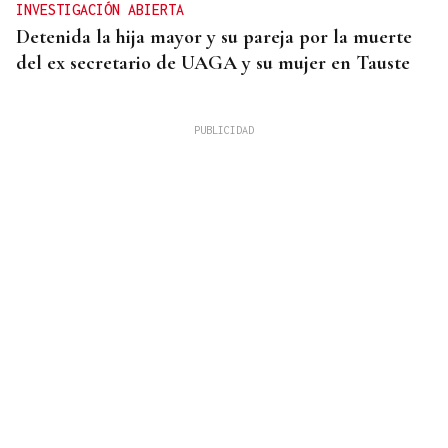
INVESTIGACIÓN ABIERTA
Detenida la hija mayor y su pareja por la muerte
del ex secretario de UAGA y su mujer en Tauste
PCR NEGATIVA
El turista franco-argentino aislado en Galicia por
Hantavirus recibe el alta